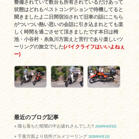
整備されていて数台も所有されているだけあって
状態はどれもベストコンデションで待機してると
聞きましたよ二日間宿泊されて旧車の話にこちら
がついつい熱い思いの会話に引き込まれとても楽
しく時間を過ごさせて頂きましたです本日は栂
池・小谷村・糸魚川方面えと苦行であり楽しいツ
ーリングの旅立でした
(バイクライフはいいよねぇ
ー)
最近のブログ記事
陽も落ちた暗闇の中お疲れさんでした!!
2026年8月5日
千葉方面より信州グルメツーリング
2026年8月1日