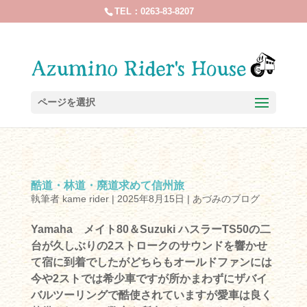
TEL：0263-83-8207
ページを選択
酷道・林道・廃道求めて信州旅
執筆者
kame rider
|
2025年8月15日
|
あづみのブログ
Yamaha メイト80＆Suzuki ハスラーTS50の二
台が久しぶりの2ストロークのサウンドを響かせ
て宿に到着でしたがどちらもオールドファンには
今や2ストでは希少車ですが所かまわずにザバイ
バルツーリングで酷使されていますが愛車は良く