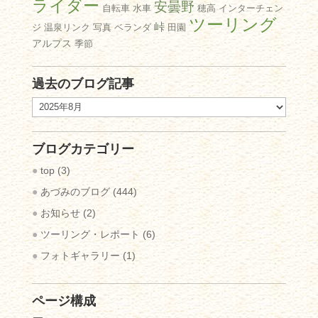
ライダー
安曇野
自転車
水車
穂高
インターチェン
ツーリング
峠
ジ
温泉リンク
写真
ベランダ
田園
アルプス
季節
過去のブログ記事
過
去
の
ブログカテゴリー
ブ
ロ
top
(3)
グ
あづみのブログ
(444)
記
お知らせ
(2)
事
ツーリング・レポート
(6)
フォトギャラリー
(1)
ページ構成