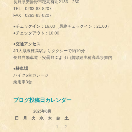
長野県安曇野市穂高有明2186－260
TEL：0263-83-8207
FAX：0263-83-8207
●チェックイン
：16:00（最終チェックイン：21:00）
●チェックアウト
：10:00
●交通アクセス
JR大糸線穂高駅よりタクシーで約10分
長野自動車道・安曇野ICより山麓線経由穂高温泉郷内
●駐車場
バイク6台ガレージ
乗用車3台
ブログ投稿日カレンダー
2025年8月
日
月
火
水
木
金
土
1
2