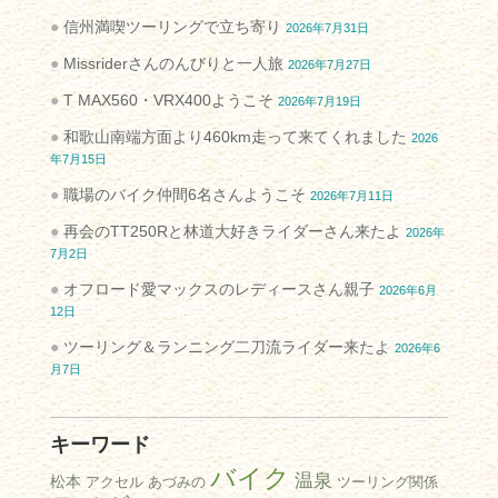
信州満喫ツーリングで立ち寄り
2026年7月31日
Missriderさんのんびりと一人旅
2026年7月27日
T MAX560・VRX400ようこそ
2026年7月19日
和歌山南端方面より460km走って来てくれました
2026
年7月15日
職場のバイク仲間6名さんようこそ
2026年7月11日
再会のTT250Rと林道大好きライダーさん来たよ
2026年
7月2日
オフロード愛マックスのレディースさん親子
2026年6月
12日
ツーリング＆ランニング二刀流ライダー来たよ
2026年6
月7日
キーワード
バイク
温泉
松本
アクセル
あづみの
ツーリング関係