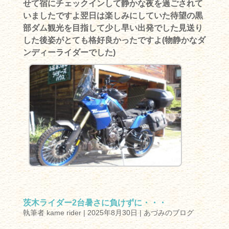
せて宿にチェックインして静かな夜を過ごされて
いましたですよ翌日は楽しみにしていた待望の黒
部ダム観光を目指して少し早い出発でした見送り
した後姿がとても格好良かったですよ(物静かなダ
ンディーライダーでした)
茨木ライダー2台暑さに負けずに・・・
執筆者
kame rider
|
2025年8月30日
|
あづみのブログ