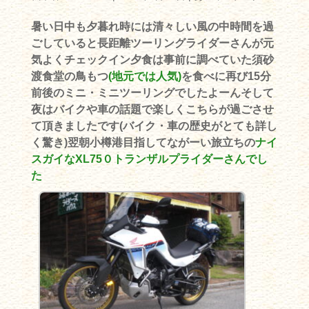
暑い日中も夕暮れ時には清々しい風の中時間を過
ごしていると長距離ツーリングライダーさんが元
気よくチェックイン夕食は事前に調べていた須砂
渡食堂の鳥もつ
(地元では人気)
を食べに再び15分
前後のミニ・ミニツーリングでしたよーんそして
夜はバイクや車の話題で楽しくこちらが過ごさせ
て頂きましたです(バイク・車の歴史がとても詳し
く驚き)翌朝小樽港目指してながーい旅立ちの
ナイ
スガイなXL75０トランザルプライダーさんでし
た