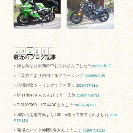
1 / 3
1
2
3
»
最近のブログ記事
陽も落ちた暗闇の中お疲れさんでした!!
2026年8月5日
千葉方面より信州グルメツーリング
2026年8月1日
信州満喫ツーリングで立ち寄り
2026年7月31日
Missriderさんのんびりと一人旅
2026年7月27日
T MAX560・VRX400ようこそ
2026年7月19日
和歌山南端方面より460km走って来てくれました
2026
年7月15日
職場のバイク仲間6名さんようこそ
2026年7月11日