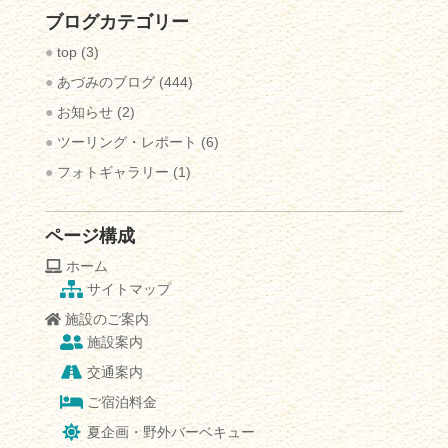
の
ブログカテゴリー
ブ
ロ
top
(3)
グ
あづみのブログ
(444)
記
お知らせ
(2)
事
ツーリング・レポート
(6)
フォトギャラリー
(1)
ページ構成
ホーム
サイトマップ
施設のご案内
施設案内
交通案内
ご宿泊料金
夏企画・野外バーベキュー