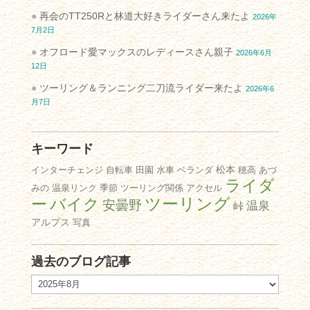
再会のTT250Rと林道大好きライダーさん来たよ
2026年
7月2日
オフロード愛マックスのレディースさん親子
2026年6月
12日
ツーリング＆ランニング二刀流ライダー来たよ
2026年6
月7日
キーワード
松本
インターチェンジ
自転車
田園
水車
ベランダ
穂高
あづ
ライダ
みの
温泉リンク
季節
ツーリング関係
アクセル
ツーリング
ー
バイク
安曇野
温泉
峠
アルプス
写真
過去のブログ記事
過
去