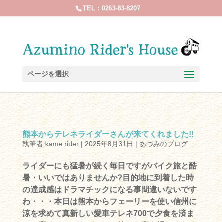
TEL：0263-83-8207
ページを選択
熊本からテレネライダーさんが来てくれました!!
執筆者
kame rider
|
2025年8月31日
|
あづみのブログ
ライダーにも猛暑が続く毎日ですがバイク旅と酷
暑・いいではありませんか?目的地に到着した時
の達成感はドラマチックになる事間違いないです
わ・・・本日は熊本からフェーリーを使い信州に
涼を求めて真新しい愛車テレネ700で夕食を済ま