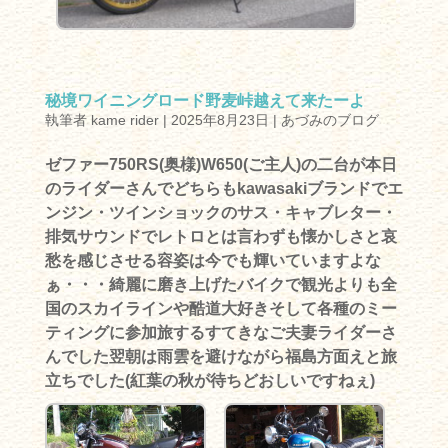
秘境ワイニングロード野麦峠越えて来たーよ
執筆者
kame rider
|
2025年8月23日
|
あづみのブログ
ゼファー750RS(奥様)W650(ご主人)の二台が本日
のライダーさんでどちらもkawasakiブランドでエ
ンジン・ツインショックのサス・キャブレター・
排気サウンドでレトロとは言わずも懐かしさと哀
愁を感じさせる容姿は今でも輝いていますよな
ぁ・・・綺麗に磨き上げたバイクで観光よりも全
国のスカイラインや酷道大好きそして各種のミー
ティングに参加旅するすてきなご夫妻ライダーさ
んでした翌朝は雨雲を避けながら福島方面えと旅
立ちでした(紅葉の秋が待ちどおしいですねぇ)