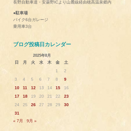
長野自動車道・安曇野ICより山麓線経由穂高温泉郷内
●駐車場
バイク6台ガレージ
乗用車3台
ブログ投稿日カレンダー
2025年8月
日
月
火
水
木
金
土
1
2
3
4
5
6
7
8
9
10
11
12
13
14
15
16
17
18
19
20
21
22
23
24
25
26
27
28
29
30
31
« 7月
9月 »