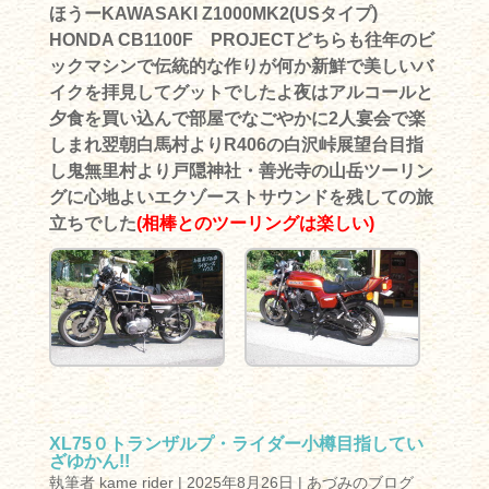
ほうーKAWASAKI Z1000MK2(USタイプ)
HONDA CB1100F PROJECTどちらも往年のビ
ックマシンで伝統的な作りが何か新鮮で美しいバ
イクを拝見してグットでしたよ夜はアルコールと
夕食を買い込んで部屋でなごやかに2人宴会で楽
しまれ翌朝白馬村よりR406の白沢峠展望台目指
し鬼無里村より戸隠神社・善光寺の山岳ツーリン
グに心地よいエクゾーストサウンドを残しての旅
立ちでした
(相棒とのツーリングは楽しい)
XL75０トランザルプ・ライダー小樽目指してい
ざゆかん!!
執筆者
kame rider
|
2025年8月26日
|
あづみのブログ