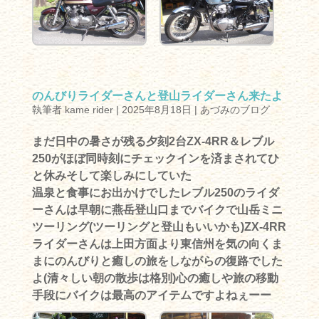
のんびりライダーさんと登山ライダーさん来たよ
執筆者
kame rider
|
2025年8月18日
|
あづみのブログ
まだ日中の暑さが残る夕刻2台ZX-4RR＆レブル
250がほぼ同時刻にチェックインを済まされてひ
と休みそして楽しみにしていた
温泉と食事にお出かけでしたレブル250のライダ
ーさんは早朝に燕岳登山口までバイクで山岳ミニ
ツーリング(ツーリングと登山もいいかも)ZX-4RR
ライダーさんは上田方面より東信州を気の向くま
まにのんびりと癒しの旅をしながらの復路でした
よ(清々しい朝の散歩は格別)心の癒しや旅の移動
手段にバイクは最高のアイテムですよねぇーー