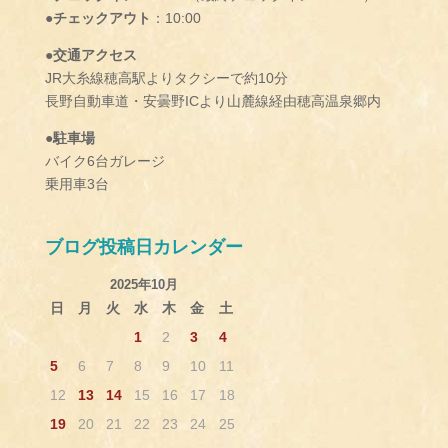
●チェックアウト
：10:00
●交通アクセス
JR大糸線穂高駅よりタクシーで約10分
長野自動車道・安曇野ICより山麓線経由穂高温泉郷内
●駐車場
バイク6台ガレージ
乗用車3台
ブログ投稿日カレンダー
2025年10月
日
月
火
水
木
金
土
1
2
3
4
5
6
7
8
9
10
11
12
13
14
15
16
17
18
19
20
21
22
23
24
25