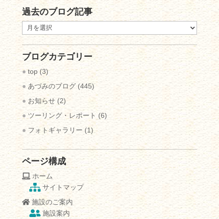
過去のブログ記事
過
去
の
ブログカテゴリー
ブ
ロ
top
(3)
グ
あづみのブログ
(445)
記
お知らせ
(2)
事
ツーリング・レポート
(6)
フォトギャラリー
(1)
ページ構成
ホーム
サイトマップ
施設のご案内
施設案内