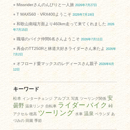
Missriderさんのんびりと一人旅
2026年7月27日
T MAX560・VRX400ようこそ
2026年7月19日
和歌山南端方面より460km走って来てくれました
2026
年7月15日
職場のバイク仲間6名さんようこそ
2026年7月11日
再会のTT250Rと林道大好きライダーさん来たよ
2026年
7月2日
オフロード愛マックスのレディースさん親子
2026年6月
12日
キーワード
安
松本
アルプス
インターチェンジ
写真
ツーリング関係
ライダー
バイク
曇野
峠
温泉リンク
自転車
ツーリング
温泉
アクセル
穂高
水車
ベランダ
あ
づみの
田園
季節