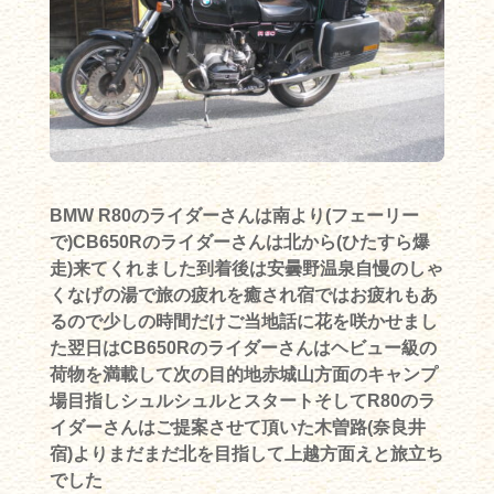
BMW R80のライダーさんは南より(フェーリー
で)CB650Rのライダーさんは北から(ひたすら爆
走)来てくれました到着後は安曇野温泉自慢のしゃ
くなげの湯で旅の疲れを癒され宿ではお疲れもあ
るので少しの時間だけご当地話に
花を咲かせまし
た翌日はCB650Rのライダーさんはヘビュー級の
荷物を満載して次の目的地赤城山方面のキャンプ
場目指しシュルシュルとスタートそしてR80のラ
イダーさんはご提案させて頂いた木曽路(奈良井
宿)よりまだまだ
北を目指して上越方面えと旅立ち
でした