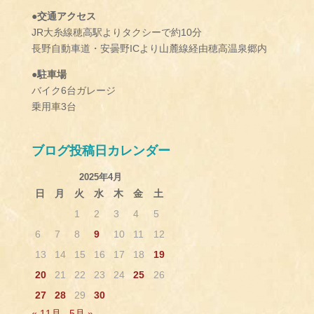
●交通アクセス
JR大糸線穂高駅よりタクシーで約10分
長野自動車道・安曇野ICより山麓線経由穂高温泉郷内
●駐車場
バイク6台ガレージ
乗用車3台
ブログ投稿日カレンダー
2025年4月
日
月
火
水
木
金
土
1
2
3
4
5
6
7
8
9
10
11
12
13
14
15
16
17
18
19
20
21
22
23
24
25
26
27
28
29
30
« 11月
5月 »