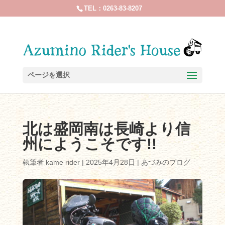
TEL：0263-83-8207
ページを選択
北は盛岡南は長崎より信
州にようこそです!!
執筆者
kame rider
|
2025年4月28日
|
あづみのブログ