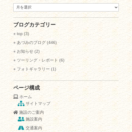
過
去
の
ブログカテゴリー
ブ
ロ
top
(3)
グ
あづみのブログ
(446)
記
お知らせ
(2)
事
ツーリング・レポート
(6)
フォトギャラリー
(1)
ページ構成
ホーム
サイトマップ
施設のご案内
施設案内
交通案内