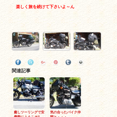
楽しく旅を続けて下さいよ～ん
関連記事
癒しツーリングで安
気の合ったバイク仲
曇野にようこそ!!
間と・・・