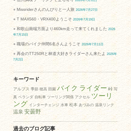
2026年7月31日
Missriderさんのんびりと一人旅
2026年7月27日
T MAX560・VRX400ようこそ
2026年7月19日
和歌山南端方面より460km走って来てくれました
2026
年7月15日
職場のバイク仲間6名さんようこそ
2026年7月11日
再会のTT250Rと林道大好きライダーさん来たよ
2026年
7月2日
キーワード
バイク
ライダー
峠
アルプス
季節
穂高
田園
写
ツーリ
真
ベランダ
自転車
ツーリング関係
アクセル
ング
松本
インターチェンジ
水車
あづみの
温泉リンク
安曇野
温泉
過去のブログ記事