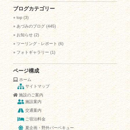
の
ブログカテゴリー
ブ
ロ
top
(3)
グ
あづみのブログ
(445)
記
お知らせ
(2)
事
ツーリング・レポート
(6)
フォトギャラリー
(1)
ページ構成
ホーム
サイトマップ
施設のご案内
施設案内
交通案内
ご宿泊料金
夏企画・野外バーベキュー