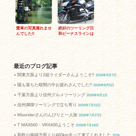
愛車の写真撮れませ
絶好のツーリング日
んでした!!
和ビーナスラインは
最高!!
最近のブログ記事
関東方面より2組ライダーさんようこそ!!
2026年8月7日
陽も落ちた暗闇の中お疲れさんでした!!
2026年8月5日
千葉方面より信州グルメツーリング
2026年8月1日
信州満喫ツーリングで立ち寄り
2026年7月31日
Missriderさんのんびりと一人旅
2026年7月27日
T MAX560・VRX400ようこそ
2026年7月19日
和歌山南端方面より460km走って来てくれました
2026