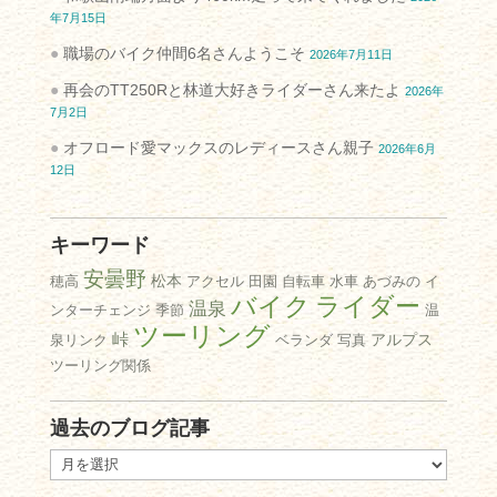
年7月15日
職場のバイク仲間6名さんようこそ
2026年7月11日
再会のTT250Rと林道大好きライダーさん来たよ
2026年
7月2日
オフロード愛マックスのレディースさん親子
2026年6月
12日
キーワード
安曇野
松本
穂高
アクセル
田園
自転車
水車
あづみの
イ
バイク
ライダー
温泉
ンターチェンジ
季節
温
ツーリング
峠
アルプス
泉リンク
ベランダ
写真
ツーリング関係
過去のブログ記事
過
去