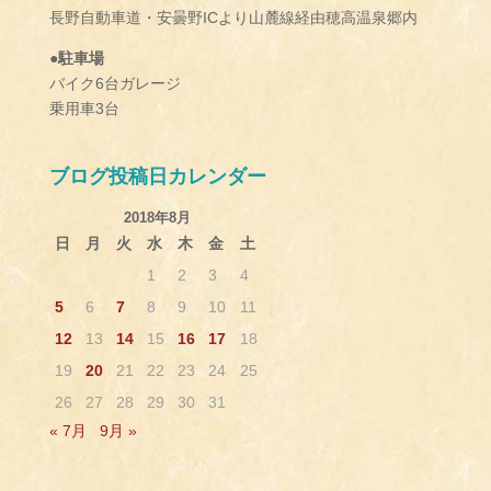
長野自動車道・安曇野ICより山麓線経由穂高温泉郷内
●駐車場
バイク6台ガレージ
乗用車3台
ブログ投稿日カレンダー
2018年8月
日
月
火
水
木
金
土
1
2
3
4
5
6
7
8
9
10
11
12
13
14
15
16
17
18
19
20
21
22
23
24
25
26
27
28
29
30
31
« 7月
9月 »