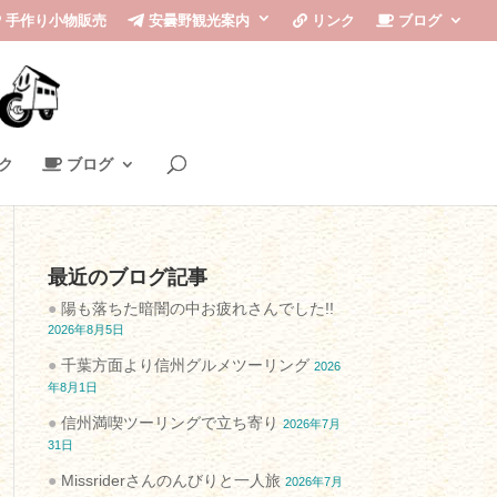
手作り小物販売
安曇野観光案内
リンク
ブログ
ク
ブログ
最近のブログ記事
陽も落ちた暗闇の中お疲れさんでした!!
2026年8月5日
千葉方面より信州グルメツーリング
2026
年8月1日
信州満喫ツーリングで立ち寄り
2026年7月
31日
Missriderさんのんびりと一人旅
2026年7月