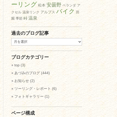
ーリング
安曇野
松本
ベランダ
ア
バイク
アルプス
クセル
温泉リンク
田
温泉
峠
園
季節
過去のブログ記事
過
去
の
ブログカテゴリー
ブ
ロ
top
(3)
グ
あづみのブログ
(444)
記
お知らせ
(2)
事
ツーリング・レポート
(6)
フォトギャラリー
(1)
ページ構成