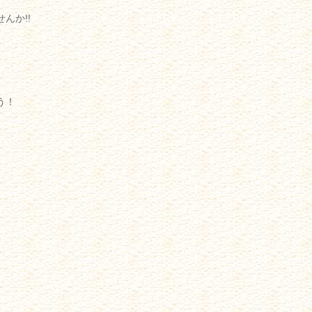
んか!!
う！