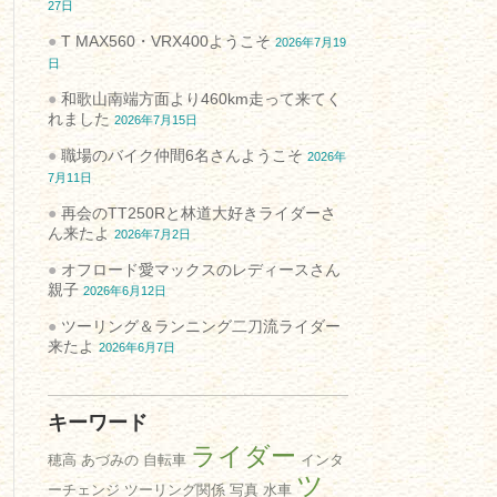
27日
T MAX560・VRX400ようこそ
2026年7月19
日
和歌山南端方面より460km走って来てく
れました
2026年7月15日
職場のバイク仲間6名さんようこそ
2026年
7月11日
再会のTT250Rと林道大好きライダーさ
ん来たよ
2026年7月2日
オフロード愛マックスのレディースさん
親子
2026年6月12日
ツーリング＆ランニング二刀流ライダー
来たよ
2026年6月7日
キーワード
ライダー
穂高
あづみの
自転車
インタ
ツ
ーチェンジ
ツーリング関係
写真
水車