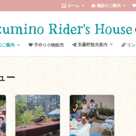
ホーム
施設のご案内
のご案内
手作り小物販売
安曇野観光案内
リン
ュー